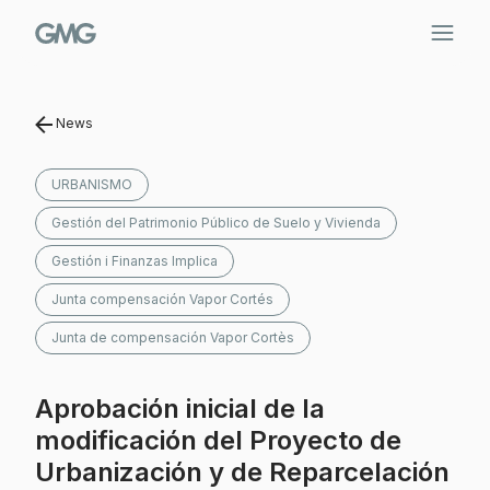
Saltar
al
contenido
News
URBANISMO
Gestión del Patrimonio Público de Suelo y Vivienda
Gestión i Finanzas Implica
Junta compensación Vapor Cortés
Junta de compensación Vapor Cortès
Aprobación inicial de la
modificación del Proyecto de
Urbanización y de Reparcelación