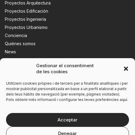
Proyectos Arquitectura
Proyectos Edificación
Proyectos Ingeniería
Proyectos Urbanismo
Conciencia
Quiénes somos
News
Contacta con nosotros
Gestionar el consentiment
de les cookies
Utilitzem cookies pròpies i de tercers per a finalitats analítiques i per
mostrar publicitat personalitzada en base a un perfil elaborat a partir
dels teus hàbits de navegació (per exemple, pàgines visitades).
Pots obtenir més informació i configurar les teves preferències aquí.
Acceptar
Denegar
Aviso legal