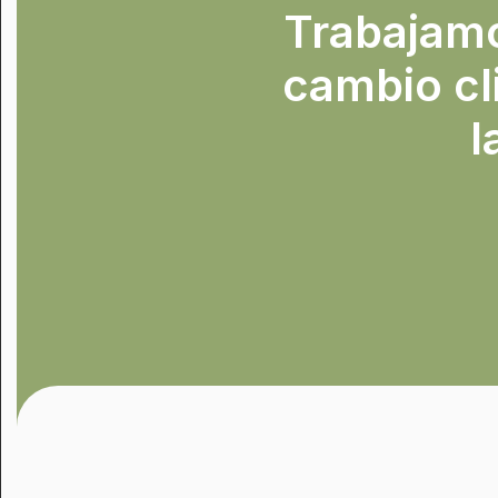
Trabajamos
cambio cl
l