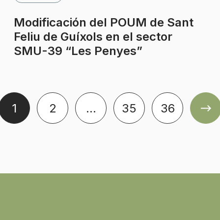
Modificación del POUM de Sant
Feliu de Guíxols en el sector
SMU-39 “Les Penyes”
1
2
…
35
36