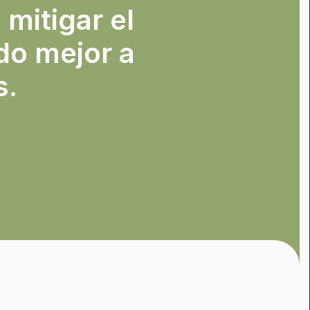
 mitigar el
do mejor a
s.