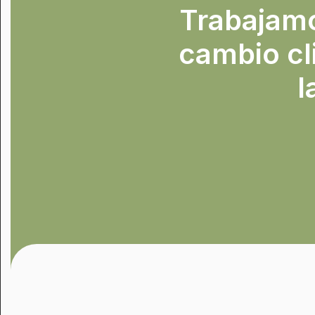
Trabajamos
cambio cl
l