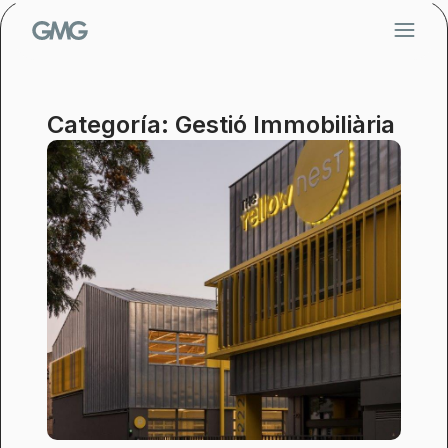
Saltar
al
contenido
Categoría: Gestió Immobiliària