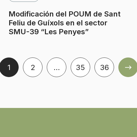
Modificación del POUM de Sant
Feliu de Guíxols en el sector
SMU-39 “Les Penyes”
1
2
…
35
36