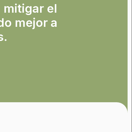
 mitigar el
do mejor a
s.