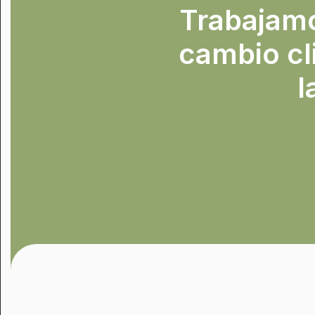
Trabajamos
cambio cl
l