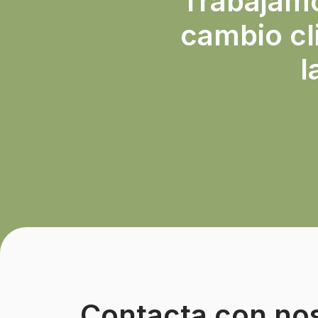
Trabajamos
cambio cl
l
Contacta con no