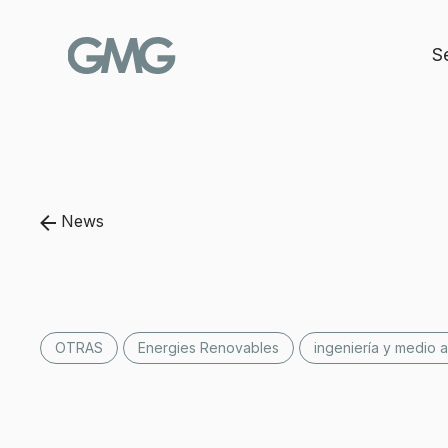
Saltar
al
contenido
S
News
OTRAS
Energies Renovables
ingeniería y medio 