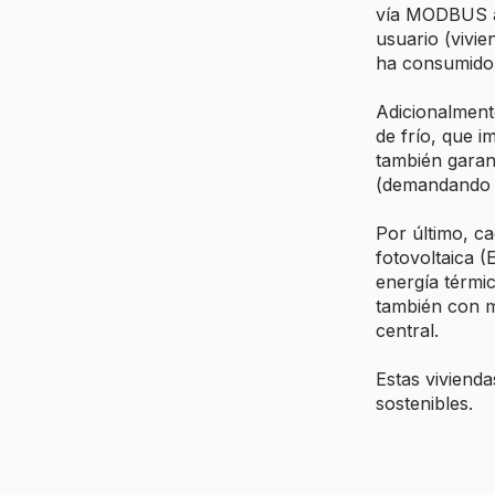
vía MODBUS a 
usuario (vivie
ha consumido 
Adicionalment
de frío, que 
también garan
(demandando fr
Por último, ca
fotovoltaica 
energía térmi
también con 
central.
Estas viviend
sostenibles.