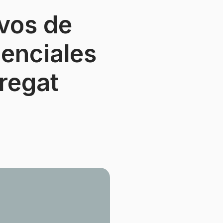
ivos de
denciales
regat