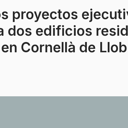
s proyectos ejecut
a dos edificios resi
en Cornellà de Llob