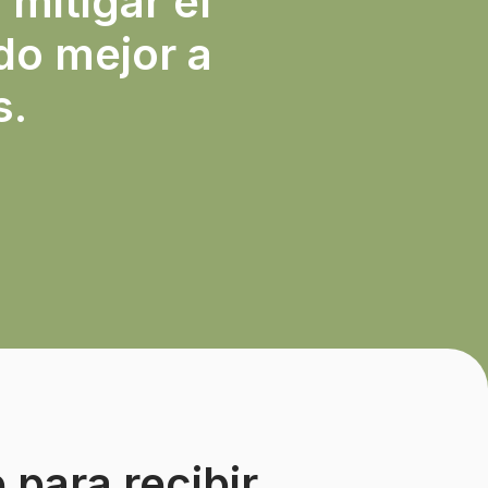
 mitigar el
do mejor a
s.
 para recibir