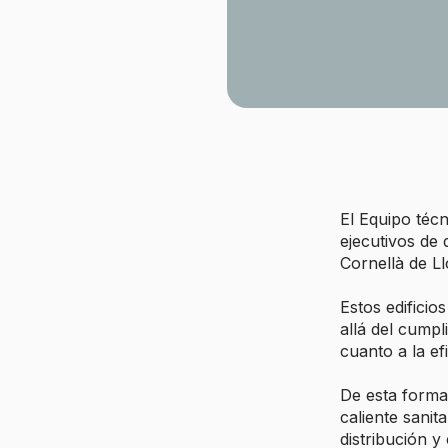
El Equipo téc
ejecutivos de 
Cornellà de Ll
Estos edifici
allá del cump
cuanto a la ef
De esta forma,
caliente sanit
distribución y