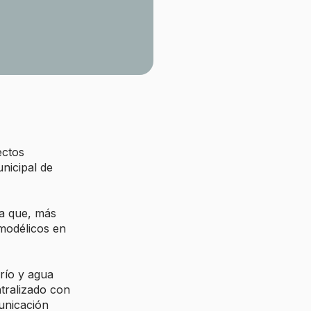
ectos
unicipal de
ra que, más
 modélicos en
frío y agua
ntralizado con
municación