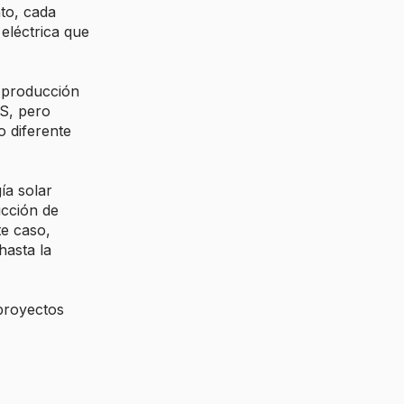
to, cada
eléctrica que
a producción
CS, pero
o diferente
ía solar
ucción de
e caso,
asta la
proyectos