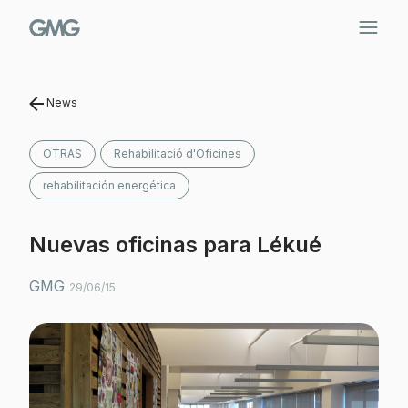
Saltar
al
contenido
News
OTRAS
Rehabilitació d'Oficines
rehabilitación energética
Nuevas oficinas para Lékué
GMG
29/06/15