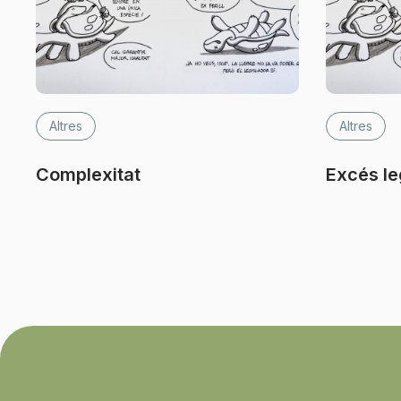
Altres
Altres
Complexitat
Excés le