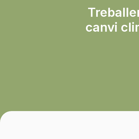
Treballem
canvi cli