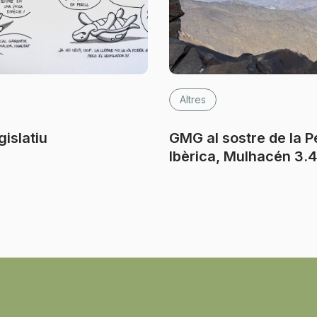
Altres
gislatiu
GMG al sostre de la P
Ibèrica, Mulhacén 3.