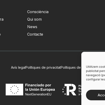
Consciència
ra
Qui som
News
e
Contacte
Utilitzem cook
Avís legal
Polítiques de privacitat
Polítiques de cookies
publicitat per
navegació (pe
configurar le
Acc