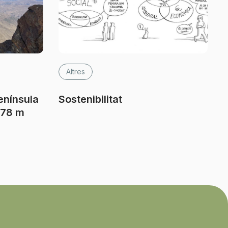
Altres
enínsula
Sostenibilitat
478 m