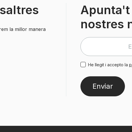
saltres
Apunta't 
nostres 
arem la millor manera
He llegit i accepto la
p