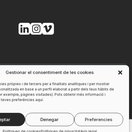
Gestionar el consentiment de les cookies
ies pròpies i de tercers per a finalitats analítiques i per mostrar
sonalitzada en base a un perfil elaborat a partir dels teus hàbits de
r exemple, pàgines visitades). Pots obtenir més informació i
s teves preferències aquí.
eptar
Denegar
Preferencies
Polítiques de cookies
Polítiques de privacitat
Avís legal