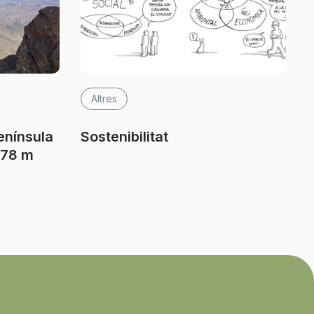
Altres
enínsula
Sostenibilitat
478 m