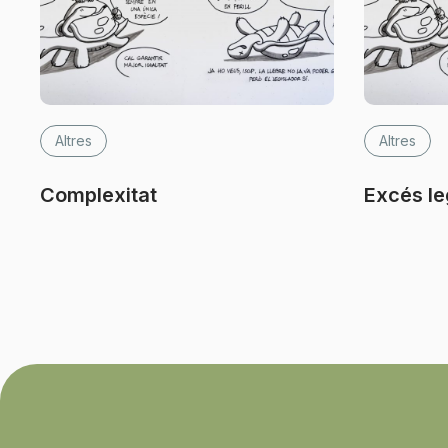
Altres
Altres
Complexitat
Excés le