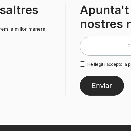
saltres
Apunta't 
nostres 
arem la millor manera
He llegit i accepto la
p