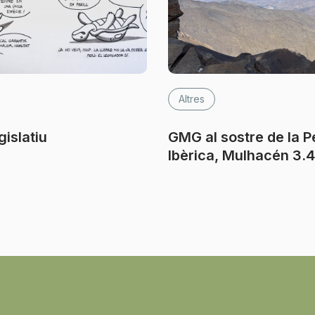
Altres
gislatiu
GMG al sostre de la P
Ibèrica, Mulhacén 3.