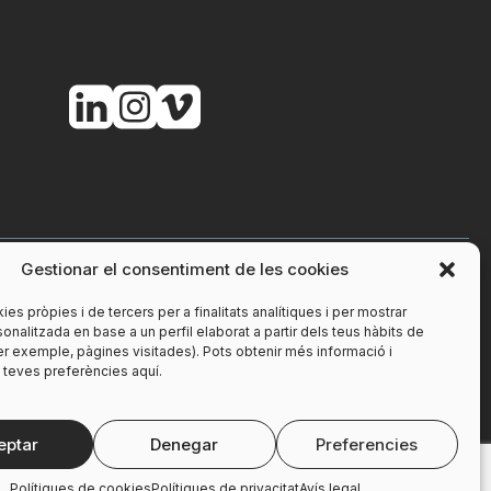
Gestionar el consentiment de les cookies
ies pròpies i de tercers per a finalitats analítiques i per mostrar
sonalitzada en base a un perfil elaborat a partir dels teus hàbits de
r exemple, pàgines visitades). Pots obtenir més informació i
s teves preferències aquí.
eptar
Denegar
Preferencies
Polítiques de cookies
Polítiques de privacitat
Avís legal