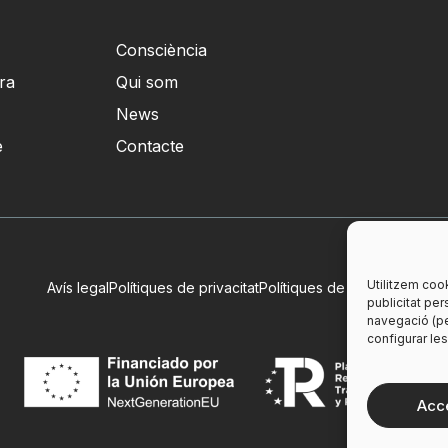
Consciència
ra
Qui som
News
e
Contacte
Utilitzem cook
Avís legal
Polítiques de privacitat
Polítiques de cookies
publicitat per
navegació (pe
configurar le
Acc