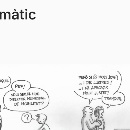
imàtic