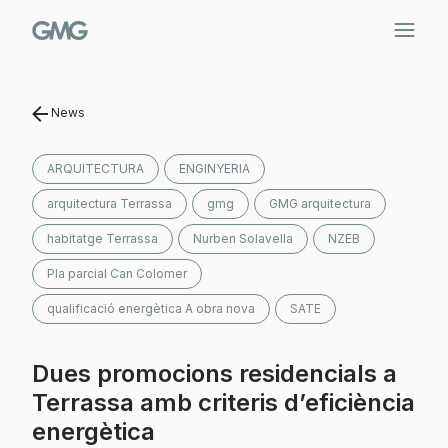
Vés
al
contingut
News
ARQUITECTURA
ENGINYERIA
arquitectura Terrassa
gmg
GMG arquitectura
habitatge Terrassa
Nurben Solavella
NZEB
Pla parcial Can Colomer
qualificació energètica A obra nova
SATE
Dues promocions residencials a
Terrassa amb criteris d’eficiència
energètica