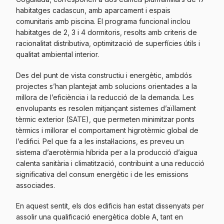
habitatges cadascun, amb aparcament i espais
comunitaris amb piscina. El programa funcional inclou
habitatges de 2, 3 i 4 dormitoris, resolts amb criteris de
racionalitat distributiva, optimització de superfícies útils i
qualitat ambiental interior.
Des del punt de vista constructiu i energètic, ambdós
projectes s’han plantejat amb solucions orientades a la
millora de l’eficiència i la reducció de la demanda. Les
envolupants es resolen mitjançant sistemes d’aïllament
tèrmic exterior (SATE), que permeten minimitzar ponts
tèrmics i millorar el comportament higrotèrmic global de
l’edifici. Pel que fa a les instal·lacions, es preveu un
sistema d’aerotèrmia híbrida per a la producció d’aigua
calenta sanitària i climatització, contribuint a una reducció
significativa del consum energètic i de les emissions
associades.
En aquest sentit, els dos edificis han estat dissenyats per
assolir una qualificació energètica doble A, tant en