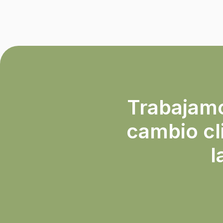
Trabajamos
cambio cl
l