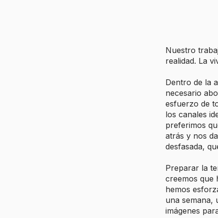
Nuestro traba
realidad. La v
Dentro de la 
necesario abo
esfuerzo de to
los canales i
preferimos qu
atrás y nos d
desfasada, qu
Preparar la t
creemos que h
hemos esforza
una semana, ut
imágenes para