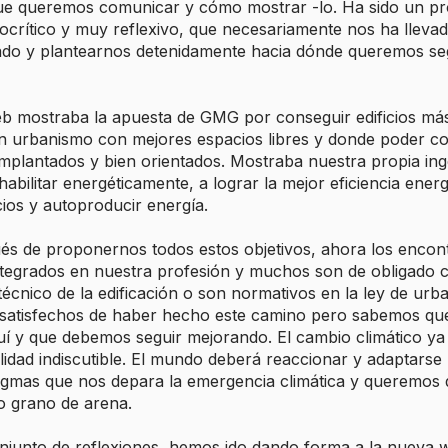
ue queremos comunicar y cómo mostrar -lo. Ha sido un p
ocrítico y muy reflexivo, que necesariamente nos ha llevado
ado y plantearnos detenidamente hacia dónde queremos se
eb mostraba la apuesta de GMG por conseguir edificios más
n urbanismo con mejores espacios libres y donde poder c
 implantados y bien orientados. Mostraba nuestra propia ing
abilitar energéticamente, a lograr la mejor eficiencia energ
cios y autoproducir energía.
és de proponernos todos estos objetivos, ahora los enco
tegrados en nuestra profesión y muchos son de obligado 
técnico de la edificación o son normativos en la ley de urb
satisfechos de haber hecho este camino pero sabemos q
í y que debemos seguir mejorando. El cambio climático ya
lidad indiscutible. El mundo deberá reaccionar y adaptarse 
gmas que nos depara la emergencia climática y queremo
o grano de arena.
njunto de reflexiones, hemos ido dando forma a la nueva