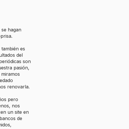
s se hagan
prisa.
 también es
ltados del
 periódicas son
estra pasión,
e miramos
uedado
mos renovarla.
ños pero
enos, nos
en un site en
s bancos de
nidos,