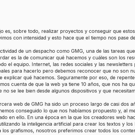
jo es, sobre todo, realizar proyectos y conseguir que esto
ivimos con intensidad y esto hace que el tiempo nos pase de
actividad de un despacho como GMG, una de las tareas que
rdar es la de comunicar qué hacemos y cuáles son los resu
do el equipo. Internet, las redes sociales y las newsletters
deales para hacerlo pero debemos reconocer que no son nu
e explicar qué hacemos. Seguramente por eso, de repent
amos cuenta de que la web ya tiene 10 años, que nos ha q
e no se lee bien desde algunos dispositivos y que necesita
ercera web de GMG ha sido un proceso largo de casi dos a
emos conseguido lo que nos habíamos propuesto y, al m
do en ello. En una época en la que los creadores web hac
ilizando la inteligencia artificial para crear los textos y lo
 los grafismos, nosotros preferimos crear todos los conte