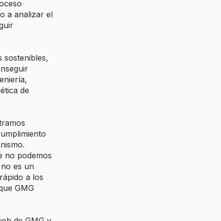
roceso
 a analizar el
guir
 sostenibles,
onseguir
eniería,
ética de
ntramos
cumplimiento
anismo.
ue no podemos
 no es un
rápido a los
s que GMG
 web de GMG y