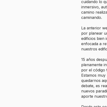
cuidando lo q
inmersivo, aut
camino realiz
caminando.
La anterior w
por planear u
edificios bien
enfocada a reh
nuestros edifi
15 años despu
plenamente in
por el código 
Estamos muy 
quedarnos aqu
debate, es rea
nuevos paradi
aporte nuestr
Desde este co