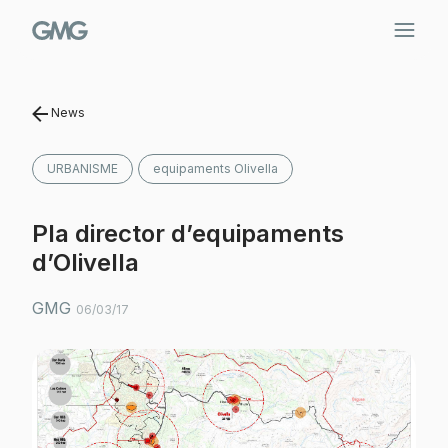
Vés
al
contingut
News
URBANISME
equipaments Olivella
Pla director d’equipaments
d’Olivella
GMG
06/03/17