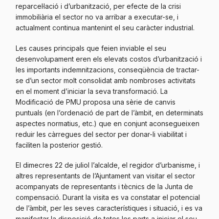
reparcel·lació i d’urbanització, per efecte de la crisi
immobiliària el sector no va arribar a executar-se, i
actualment continua mantenint el seu caràcter industrial.
Les causes principals que feien inviable el seu
desenvolupament eren els elevats costos d’urbanització i
les importants indemnitzacions, conseqüència de tractar-
se d’un sector molt consolidat amb nombroses activitats
en el moment d’iniciar la seva transformació. La
Modificació de PMU proposa una sèrie de canvis
puntuals (en l’ordenació de part de l’àmbit, en determinats
aspectes normatius, etc.) que en conjunt aconsegueixen
reduir les càrregues del sector per donar-li viabilitat i
faciliten la posterior gestió.
El dimecres 22 de juliol l’alcalde, el regidor d’urbanisme, i
altres representants de l’Ajuntament van visitar el sector
acompanyats de representants i tècnics de la Junta de
compensació. Durant la visita es va constatar el potencial
de l’àmbit, per les seves característiques i situació, i es va
manifestar la disposició de totes les parts a iniciar el seu