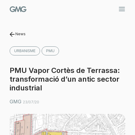
Vés
al
contingut
News
URBANISME
PMU
PMU Vapor Cortès de Terrassa:
transformació d’un antic sector
industrial
GMG
23/07/20