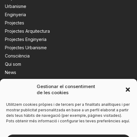
Urbanisme
Enginyeria
Projectes
Projectes Arquitectura
Projectes Enginyeria
Projectes Urbanisme
Consciència
Qui som
News
Contacte
Gestionar el consentiment
de les cookies
Utilitzem cookies pròpies i de tercers per a finalitats analítiques i per
mostrar publicitat personalitzada en base a un perfil elaborat a partir
dels teus hàbits de navegació (per exemple, pàgines visitades).
Pots obtenir més informació i configurar les teves preferències aquí.