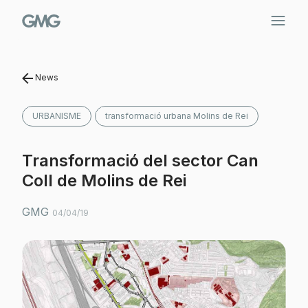
Vés
al
contingut
News
URBANISME
transformació urbana Molins de Rei
Transformació del sector Can
Coll de Molins de Rei
GMG
04/04/19