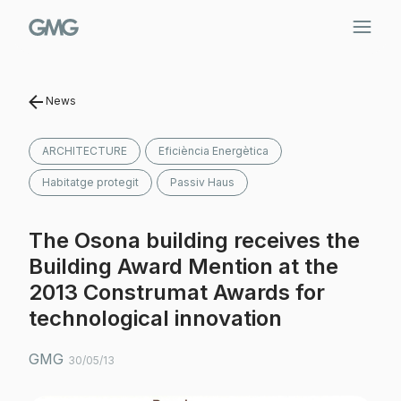
Skip
to
content
News
ARCHITECTURE
Eficiència Energètica
Habitatge protegit
Passiv Haus
The Osona building receives the
Building Award Mention at the
2013 Construmat Awards for
technological innovation
GMG
30/05/13