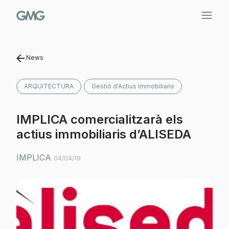
Vés
al
contingut
News
ARQUITECTURA
Gestió d'Actius Immobiliaris
IMPLICA comercialitzarà els
actius immobiliaris d’ALISEDA
IMPLICA
04/04/19