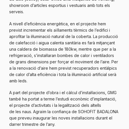
showroom d’articles esportius i vestuaris amb tots els
serveis.
A nivell d’eficiència energètica, en el projecte hem
previst incrementar els aïllaments tèrmics de l’edifici i
aprofitar la il·luminació natural de la coberta. La producció
de calefacció i aigua calenta sanitària es farà mitjançant
una caldera de biomassa de 180kw, mentre que per a la
refrigeració, s’instal·laran bombes de calor i ventiladors
de grans dimensions per forçar el moviment de l’aire. Per
a la renovació d’aire hem previst recuperadors entàlpics
de calor d’alta eficiència i tota la il·luminació artificial serà
amb leds.
A part del projecte d’obra i el càlcul d’instal·lacions, GMG
també ha portat a terme l’estudi econòmic d’implantació,
el projecte d’activitats i la legalització dels altells
de les naus. Agraïm la confiança de SOHOFIT BADALONA
que preveu inaugurar les noves instal·lacions durant el
darrer trimestre de l’any.