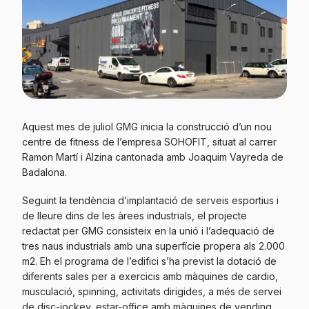
Aquest mes de juliol GMG inicia la construcció d’un nou
centre de fitness de l’empresa SOHOFIT, situat al carrer
Ramon Martí i Alzina cantonada amb Joaquim Vayreda de
Badalona.
Seguint la tendència d’implantació de serveis esportius i
de lleure dins de les àrees industrials, el projecte
redactat per GMG consisteix en la unió i l’adequació de
tres naus industrials amb una superfície propera als 2.000
m2. Eh el programa de l’edifici s’ha previst la dotació de
diferents sales per a exercicis amb màquines de cardio,
musculació, spinning, activitats dirigides, a més de servei
de disc-jockey, estar-office amb màquines de vending,