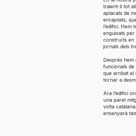
traient-li tot
aplacats de m
enrajolats, qu
l’edifici. Hem
enguixats per v
construïts en 
jornals dels tr
Després hem d
funcionals de 
que arribat el
tornar a desm
Ara l’edifici 
una paret mit
volta catalana. 
ensenyarà tamb