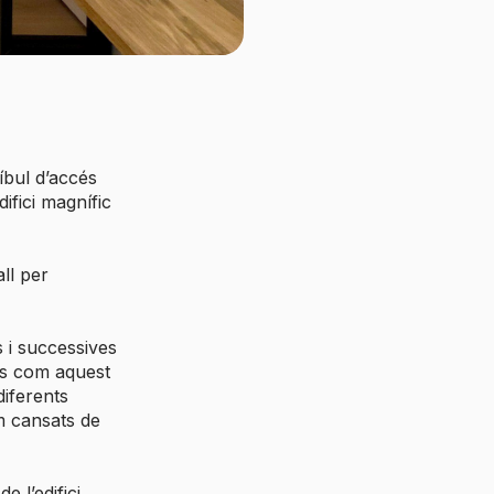
íbul d’accés
ifici magnífic
ll per
 i successives
os com aquest
diferents
m cansats de
e l’edifici