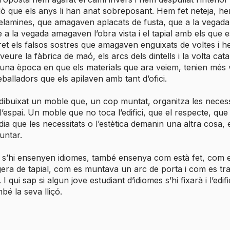
 allò que els anys li han anat sobreposant. Hem fet neteja, he
elamines, que amagaven aplacats de fusta, que a la vega
e a la vegada amagaven l’obra vista i el tapial amb els que e
 tret els falsos sostres que amagaven enguixats de voltes i h
eure la fàbrica de maó, els arcs dels dintells i la volta cata
una època en que els materials que ara veiem, tenien més 
eballadors que els apilaven amb tant d’ofici.
ibuixat un moble que, un cop muntat, organitza les necess
l’espai. Un moble que no toca l’edifici, que el respecte, que
 dia que les necessitats o l’estètica demanin una altra cosa,
untar.
on s’hi ensenyen idiomes, també ensenya com està fet, com 
gera de tapial, com es muntava un arc de porta i com es t
I qui sap si algun jove estudiant d’idiomes s’hi fixarà i l’edific
é la seva lliçó.