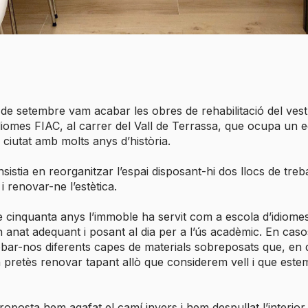
de setembre vam acabar les obres de rehabilitació del vest
idiomes FIAC, al carrer del Vall de Terrassa, que ocupa un ed
a ciutat amb molts anys d’història.
sistia en reorganitzar l’espai disposant-hi dos llocs de treba
 i renovar-ne l’estètica.
 cinquanta anys l’immoble ha servit com a escola d’idiomes
 anat adequant i posant al dia per a l’ús acadèmic. En cas
obar-nos diferents capes de materials sobreposats que, en 
pretès renovar tapant allò que considerem vell i que este
oposta hem agafat el camí invers i hem despullat l’interior d