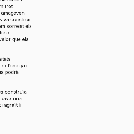
m tret
da amagaven
s va construir
em sorrejat els
lana,
valor que els
itats
 no l’amaga i
 es podrà
es construïa
rabava una
i agraït li