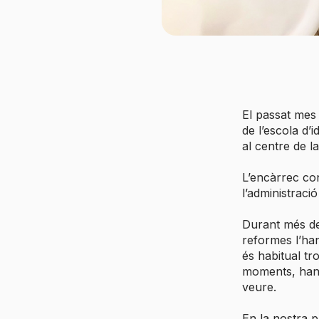
El passat mes 
de l’escola d’
al centre de l
L’encàrrec con
l’administració
Durant més de
reformes l’han
és habitual tr
moments, han 
veure.
En la nostra pr