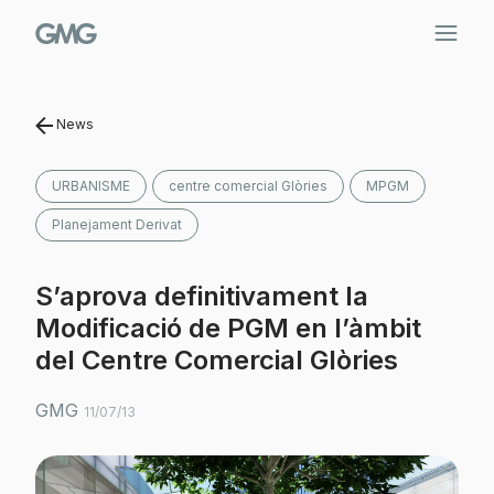
Vés
al
contingut
News
URBANISME
centre comercial Glòries
MPGM
Planejament Derivat
S’aprova definitivament la
Modificació de PGM en l’àmbit
del Centre Comercial Glòries
GMG
11/07/13