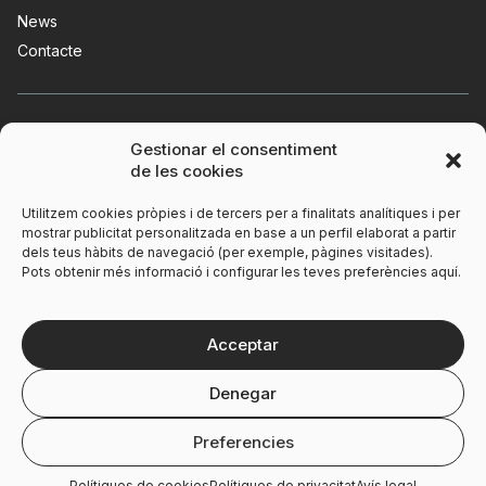
News
Contacte
Gestionar el consentiment
de les cookies
Utilitzem cookies pròpies i de tercers per a finalitats analítiques i per
mostrar publicitat personalitzada en base a un perfil elaborat a partir
dels teus hàbits de navegació (per exemple, pàgines visitades).
Pots obtenir més informació i configurar les teves preferències aquí.
Avís legal
Polítiques de privacitat
Acceptar
Polítiques de cookies
Denegar
Preferencies
Polítiques de cookies
Polítiques de privacitat
Avís legal