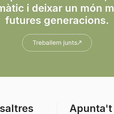
màtic i deixar un món mi
futures generacions.
Treballem junts
saltres
Apunta't 