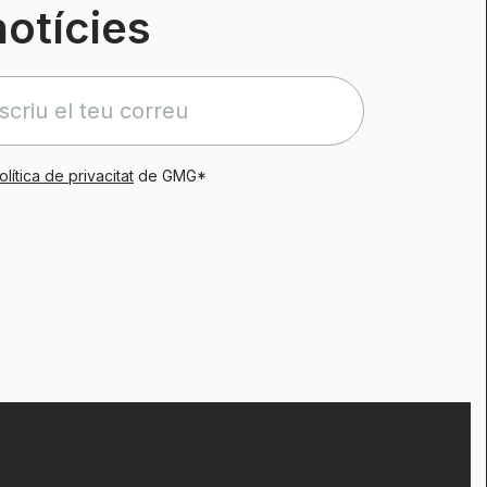
notícies
olítica de privacitat
de GMG*