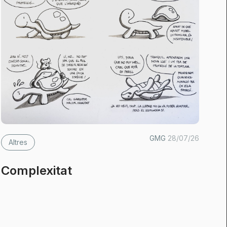
GMG
28/07/26
Altres
Complexitat