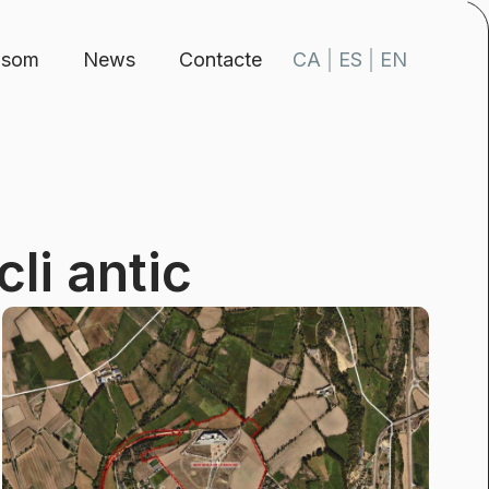
 som
News
Contacte
li antic