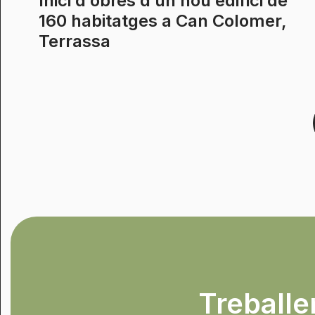
Inici d’obres d’un nou edifici de
160 habitatges a Can Colomer,
Terrassa
Treballem