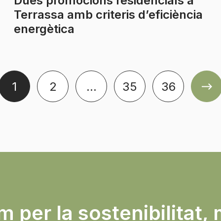
Dues promocions residencials a
Terrassa amb criteris d’eficiència
energètica
1
2
…
35
36
 per la sostenibilitat, 