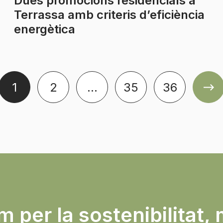
Dues promocions residencials a
Terrassa amb criteris d’eficiència
energètica
1
2
…
35
36
 per la sostenibilitat, 