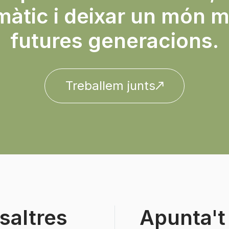
màtic i deixar un món mi
futures generacions.
Treballem junts
saltres
Apunta't 