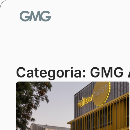
Vés
al
contingut
Categoria: GM