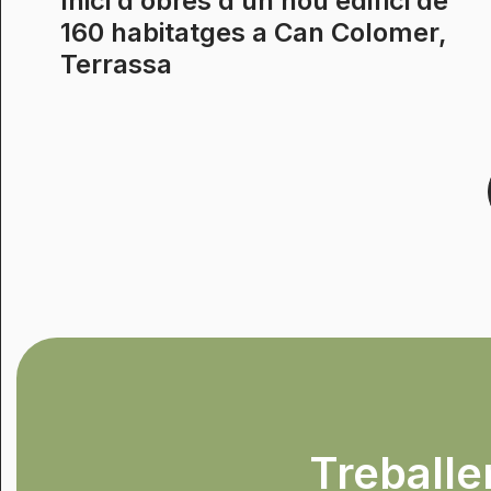
Inici d’obres d’un nou edifici de
160 habitatges a Can Colomer,
Terrassa
Treballem