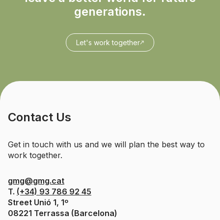
generations.
Let's work together
Contact Us
Get in touch with us and we will plan the best way to
work together.
gmg@gmg.cat
T.
(+34) 93 786 92 45
Street Unió 1, 1º
08221 Terrassa (Barcelona)