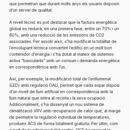
que permetran que durant molts anys els usuaris disposin
d’un servei de qualitat.
A nivell tècnic es pot destacar que la factura energètica
global es reduirà, en una primera fase, entre un 70% i un
80%, amb una reducció de les emissions de CO2
associades. Per assolir això, s’ha modificat la totalitat de
l’envolupant tèrmica convertint l’edifici en un molt bon
contenidor d’energia i s’ha dotat al mateix de sistemes
actius “basculants” amb un consum i demanda energètica
en correspondència amb l’ús.
Així, per exemple, la modificació total de l’enllumenat
(LED) amb regulació DALI, permet que cada espai disposi
d’un nivell de llum artificial en correspondència amb la
llum natural que entra al recinte i la seva ocupació.
Addicionalment, s’ha dissenyat un nou sistema de
climatització VRV amb recuperació de calor que, al marge
de permetre la regulació individual de temperatures,
produeix ACS de forma totalment gratuïta. Per últim, com
a part de la adequació del centre, l’ICS ha aprovat la