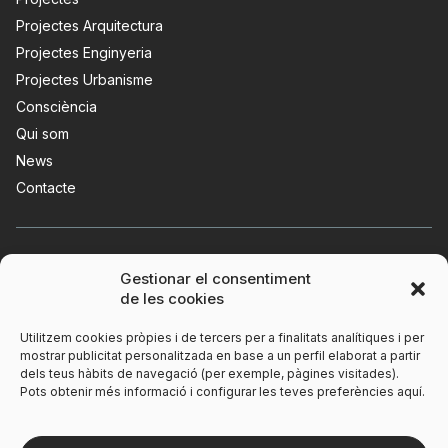
Projectes Arquitectura
Projectes Enginyeria
Projectes Urbanisme
Consciència
Qui som
News
Contacte
Gestionar el consentiment
de les cookies
Utilitzem cookies pròpies i de tercers per a finalitats analítiques i per
mostrar publicitat personalitzada en base a un perfil elaborat a partir
dels teus hàbits de navegació (per exemple, pàgines visitades).
Pots obtenir més informació i configurar les teves preferències aquí.
Avís legal
Polítiques de privacitat