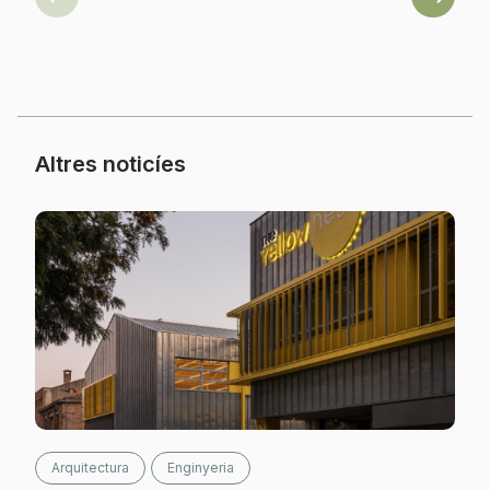
Previous
Next
Altres noticíes
Arquitectura
Enginyeria