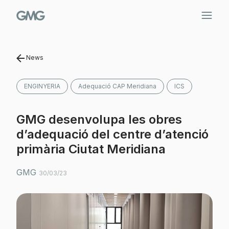
Vés
al
contingut
News
ENGINYERIA
Adequació CAP Meridiana
ICS
GMG desenvolupa les obres
d’adequació del centre d’atenció
primària Ciutat Meridiana
GMG
30/03/23