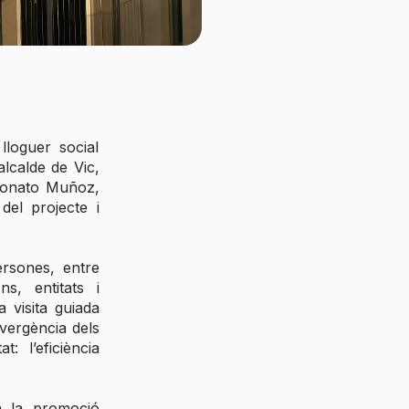
lloguer social
lcalde de Vic,
 Donato Muñoz,
del projecte i
ersones, entre
s, entitats i
a visita guiada
nvergència dels
: l’eficiència
 la promoció