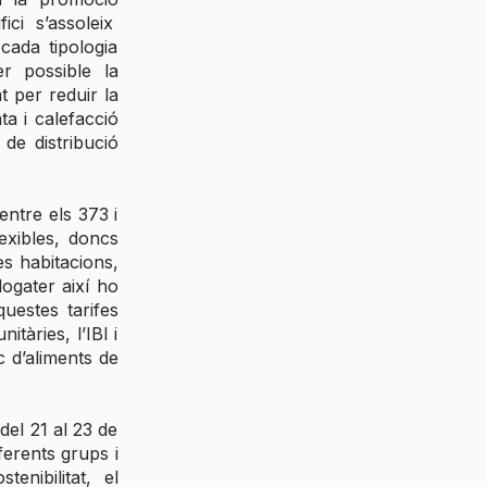
fici s’assoleix
cada tipologia
er possible la
t per reduir la
a i calefacció
 de distribució
entre els 373 i
exibles, doncs
es habitacions,
logater així ho
questes tarifes
tàries, l’IBI i
nc d’aliments de
del 21 al 23 de
iferents grups i
enibilitat, el