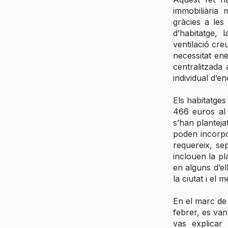
immobiliària m
gràcies a les
d’habitatge, 
ventilació cre
necessitat en
centralitzada 
individual d’en
Els habitatges
466 euros al 
s’han planteja
poden incorpor
requereix, sep
inclouen la pl
en alguns d’ell
la ciutat i el 
En el marc de 
febrer, es van 
vas explicar 