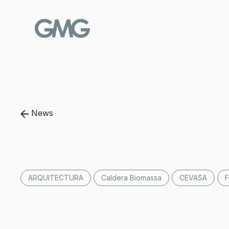
Vés
al
contingut
News
ARQUITECTURA
Caldera Biomassa
CEVASA
F