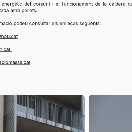
energètic del conjunt i el funcionament de la caldera 
ada amb pellets.
mació podeu consultar els enllaços següents:
9nou.cat
n.cat
rabiomassa.cat