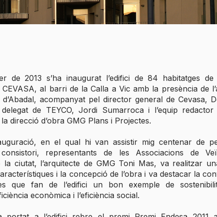
r de 2013 s’ha inaugurat l’edifici de 84 habitatges de 
CEVASA, al barri de la Calla a Vic amb la presència de l’a
 d’Abadal, acompanyat pel director general de Cevasa,
 delegat de TEYCO, Jordi Sumarroca i l’equip redactor 
la direcció d’obra GMG Plans i Projectes.
nauguració, en el qual hi van assistir mig centenar de p
 consistori, representants de les Associacions de Veïn
e la ciutat, l’arquitecte de GMG Toni Mas, va realitzar un
característiques i la concepció de l’obra i va destacar la co
s que fan de l’edifici un bon exemple de sostenibilitat
ficiència econòmica i l’eficiència social.
 portat a l’edifici rebre el premi
Premi Endesa 2011
a