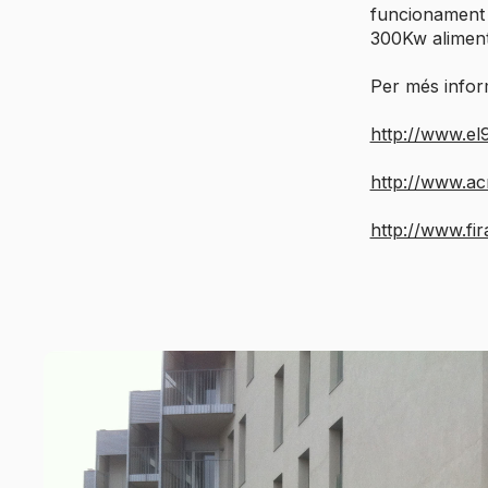
funcionament 
300Kw aliment
Per més infor
http://www.el
http://www.ac
http://www.fi