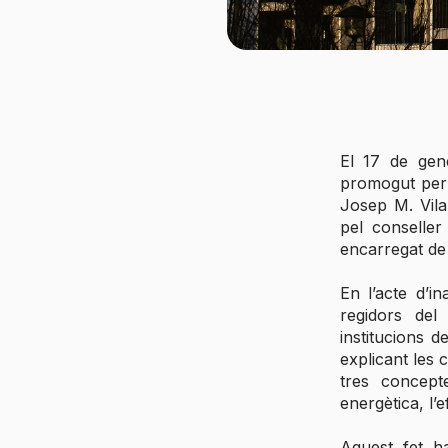
El 17 de gene
promogut per 
Josep M. Vila
pel conseller
encarregat de 
En l’acte d’i
regidors del
institucions d
explicant les 
tres concepte
energètica, l’e
Aquest fet ha