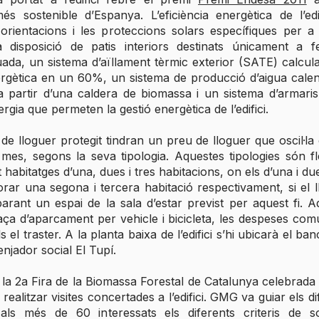
és sostenible d’Espanya. L’eficiència energètica de l’edi
 orientacions i les proteccions solars específiques per a 
la disposició de patis interiors destinats únicament a f
uada, un sistema d’aïllament tèrmic exterior (SATE) calcula
ergètica en un 60%, un sistema de producció d’aigua calent
a partir d’una caldera de biomassa i un sistema d’armaris
ergia que permeten la gestió energètica de l’edifici.
 de lloguer protegit tindran un preu de lloguer que oscil·la 
mes, segons la seva tipologia. Aquestes tipologies són fl
t habitatges d’una, dues i tres habitacions, on els d’una i du
ar una segona i tercera habitació respectivament, si el l
arant un espai de la sala d’estar previst per aquest fi. A
aça d’aparcament per vehicle i bicicleta, les despeses comuni
s el traster. A la planta baixa de l’edifici s’hi ubicarà el ba
menjador social El Tupí.
la 2a Fira de la Biomassa Forestal de Catalunya celebrada 
realitzar visites concertades a l’edifici. GMG va guiar els d
als més de 60 interessats els diferents criteris de sost