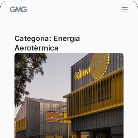
Vés
al
contingut
Categoria: Energia
Aerotèrmica