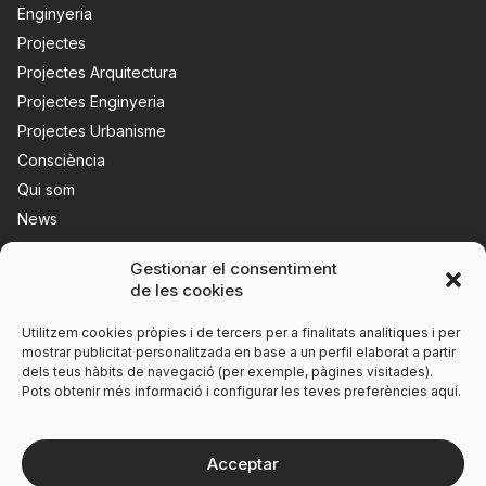
Enginyeria
Projectes
Projectes Arquitectura
Projectes Enginyeria
Projectes Urbanisme
Consciència
Qui som
News
Contacte
Gestionar el consentiment
de les cookies
Utilitzem cookies pròpies i de tercers per a finalitats analítiques i per
mostrar publicitat personalitzada en base a un perfil elaborat a partir
dels teus hàbits de navegació (per exemple, pàgines visitades).
Pots obtenir més informació i configurar les teves preferències aquí.
Acceptar